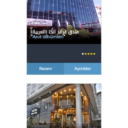
(العربية) فندق غراند انكا
"
Anıt albümleri
"
Rezerv
Ayrıntılar