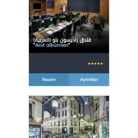
(العربية) فندق راديسون بلو
"
Anıt albümleri
"
Rezerv
Ayrıntılar