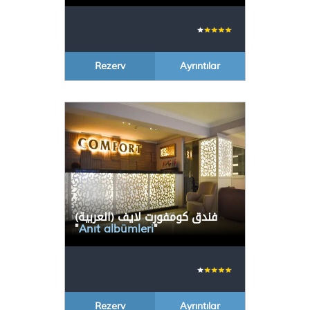
Rezerv
Ayrıntılar
(العربية) فندق كومفورت لايف
"
Anıt albümleri
"
Rezerv
Ayrıntılar