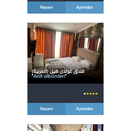
Rezerv
Ayrıntılar
(العربية) فندق غولدن هيل
"
Anıt albümleri
"
Rezerv
Ayrıntılar