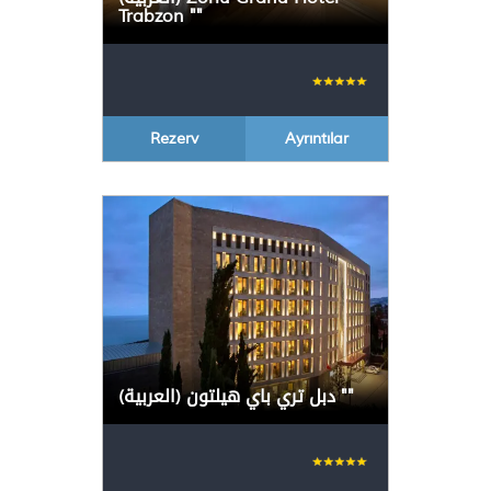
Trabzon
"
"
Rezerv
Ayrıntılar
(العربية) دبل تري باي هيلتون
"
"