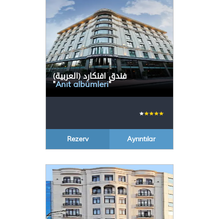
(العربية) فندق افنكارد
"
Anıt albümleri
"
Rezerv
Ayrıntılar