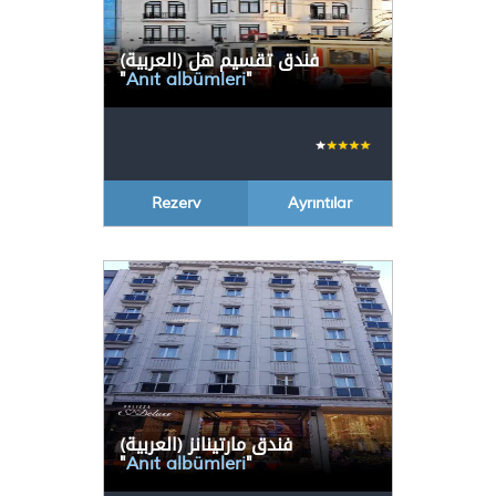
(العربية) فندق تقسيم هل
"
Anıt albümleri
"
Rezerv
Ayrıntılar
(العربية) فندق مارتينانز
"
Anıt albümleri
"