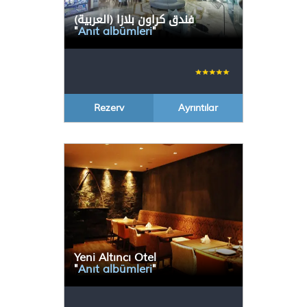
(العربية) فندق كراون بلازا
"
Anıt albümleri
"
Rezerv
Ayrıntılar
Yeni Altıncı Otel
"
Anıt albümleri
"