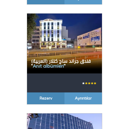
(العربية) فندق جراند ساج كنلار
"
Anıt albümleri
"
Rezerv
Ayrıntılar