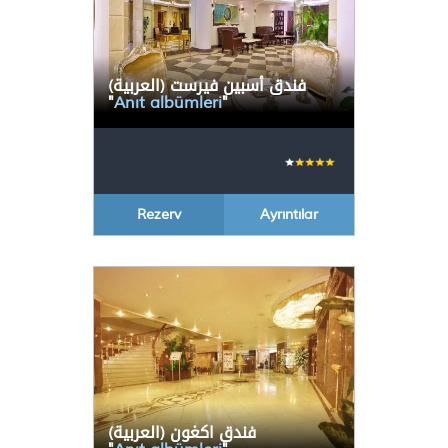
(العربية) فندق أسبين فيرست
"
Anıt albümleri
"
Rezerv
Ayrıntılar
(العربية) فندق اكغون