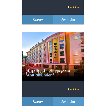
Rezerv
Ayrıntılar
(العربية) فندق موزايك لالي
"
Anıt albümleri
"
Rezerv
Ayrıntılar