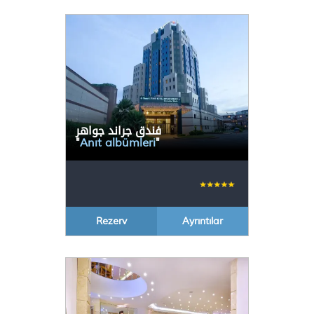
فندق جراند جواهر
"
Anıt albümleri
"
Rezerv
Ayrıntılar