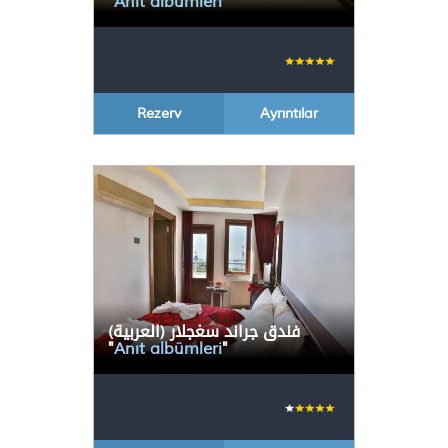
"
Anıt albümleri
"
Rezerv
Ayrıntılar
(العربية) فندق جراند سغجلار
"
Anıt albümleri
"