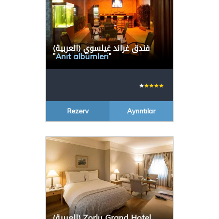
(العربية) فندق غراند غيلسوي
"
Anıt albümleri
"
Rezerv
Ayrıntılar
(العربية) Zorlu Grand Hotel