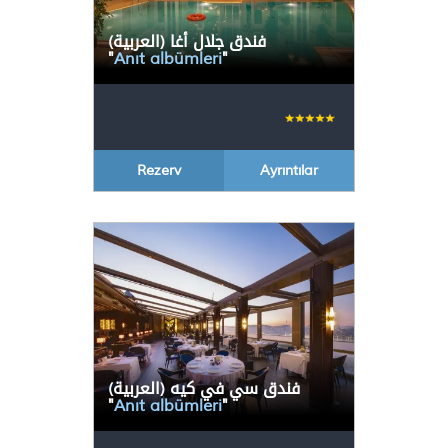
(العربية) فندق جلال أغا
"
Anıt albümleri
"
Rezerv
Ayrıntılar
(العربية) فندق سي في كيه
"
Anıt albümleri
"