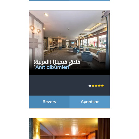
(العربية) فندق فيجينزا
"
Anıt albümleri
"
Rezerv
Ayrıntılar