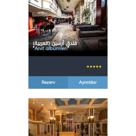
(العربية) فندق أرسين
"
Anıt albümleri
"
Rezerv
Ayrıntılar