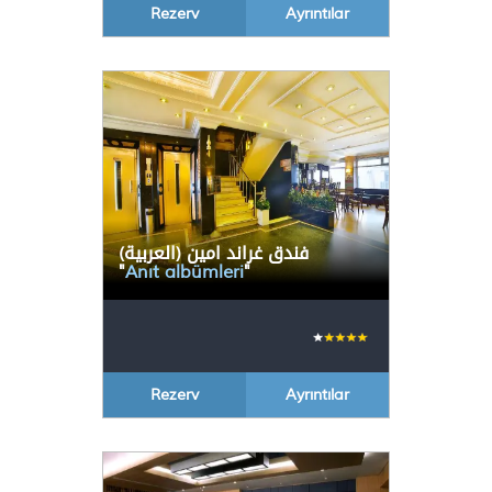
Rezerv
Ayrıntılar
(العربية) فندق غراند امين
"
Anıt albümleri
"
Rezerv
Ayrıntılar