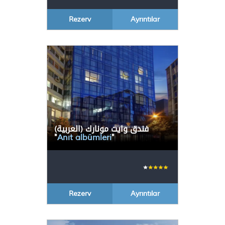
Rezerv
Ayrıntılar
(العربية) فندق وايت مونارك
"
Anıt albümleri
"
Rezerv
Ayrıntılar