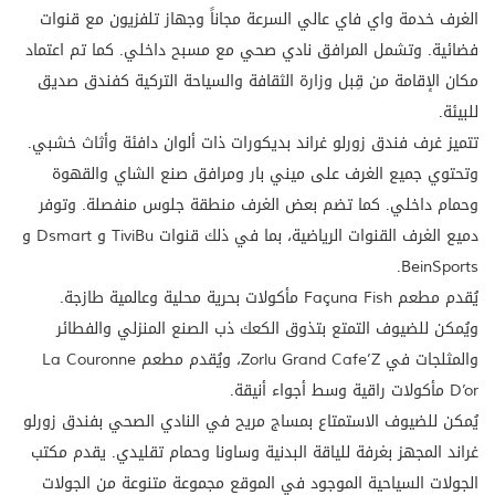
الغرف خدمة واي فاي عالي السرعة مجاناً وجهاز تلفزيون مع قنوات
فضائية. وتشمل المرافق نادي صحي مع مسبح داخلي. كما تم اعتماد
مكان الإقامة من قِبل وزارة الثقافة والسياحة التركية كفندق صديق
للبيئة.
تتميز غرف فندق زورلو غراند بديكورات ذات ألوان دافئة وأثاث خشبي.
وتحتوي جميع الغرف على ميني بار ومرافق صنع الشاي والقهوة
وحمام داخلي. كما تضم بعض الغرف منطقة جلوس منفصلة. وتوفر
دميع الغرف القنوات الرياضية، بما في ذلك قنوات TiviBu و Dsmart و
BeinSports.
يُقدم مطعم Façuna Fish مأكولات بحرية محلية وعالمية طازجة.
ويُمكن للضيوف التمتع بتذوق الكعك ذب الصنع المنزلي والفطائر
والمثلجات في Zorlu Grand Cafe’Z، ويُقدم مطعم La Couronne
D’or مأكولات راقية وسط أجواء أنيقة.
يُمكن للضيوف الاستمتاع بمساج مريح في النادي الصحي بفندق زورلو
غراند المجهز بغرفة للياقة البدنية وساونا وحمام تقليدي. يقدم مكتب
الجولات السياحية الموجود في الموقع مجموعة متنوعة من الجولات