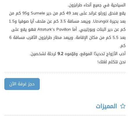
السياحية في جميع أنحاء طرابزون.
يقع فندق زورلو غراند على بعد 49 كم من دير Sumele و95 كم من
بعد بحيرة Uzungöl. ويبعد مسافة 3.5 كم عن متحف آيا صوفيا و1.5
كم عن دير البنات وبوزتيبي. أما Ataturk’s Pavillon فهو يقع على
بعد 5.5 كم من مكان الإقامة. ويبعد مطار طرابزون الأقرب مسافة 6
كم.
أحب الأزواج تحديدًا الموقع، وقيّموه
9.2
لرحلة لشخصين.
نحن نتكلم لغتك!
حجز غرفة الآن
المميزات