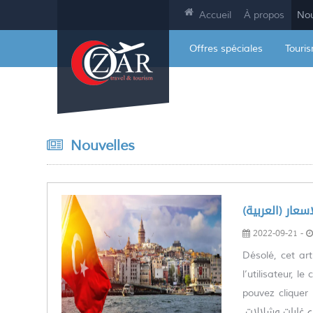
Accueil
À propos
Nou
Offres spéciales
Touri
Nouvelles
(لاسعار
2022-09-21 -
Désolé, cet art
l’utilisateur, 
pouvez cliquer le lien
ات ‏