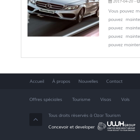
2017-04-20 -
Vous pouvez mai
pouvez mainten
pouvez mainten
pouvez mainten
pouvez maintena
Accueil
À propos
Nouvelles
Contact
Offres spéciales
Tourisme
Visas
Vols
Tous droits réservés à
Ozar Tourism
Concevoir et developer