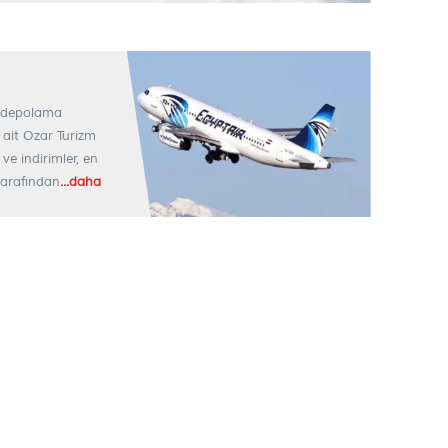
e depolama
 ait Ozar Turizm
 ve indirimler, en
 tarafından
...daha