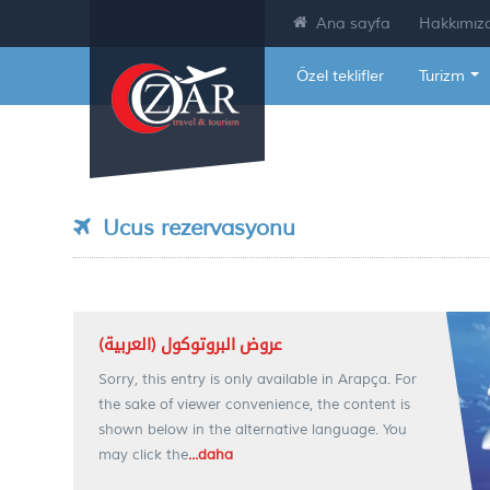
Ana sayfa
Hakkımız
Özel teklifler
Turizm
Ucus rezervasyonu
(العربية) عروض البروتوكول
Sorry, this entry is only available in Arapça. For
the sake of viewer convenience, the content is
shown below in the alternative language. You
may click the
...daha