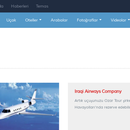
da
Haberleri
Temas
Uçak
Oteller
Arabalar
Fotoğraflar
Videolar
Iraqi Airways Company
Artık uçuşunuzu Ozar Tour şirket
Havayolları’nda rezerve edebilir